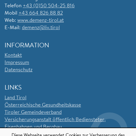
Telefon
+43 (0)50 504-25 816
Mobil
+43 664 826 88 82
Web:
www.demenz-tirol.at
E-Mail:
demenz@liv.tirol
INFORMATION
Kontakt
Impressum
Datenschutz
LINKS
Land Tirol
Ö
sterreichische Gesundheitskasse
Tiroler Gemeindeverband
Versicherungsanstalt öffentlich Bediensteter,
Eisenbahnen und Bergbau
Sozialversicherungsanstalt der Selbstständigen
Diese Webseite verwendet Cookies zur Verbesserung des