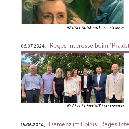
© BKH Kufstein/Ehrenstrasser
Reges Interesse beim "Praxis
06.07.2024,
© BKH Kufstein/Ehrenstrasser
Demenz im Fokus: Reges Inte
15.06.2024,