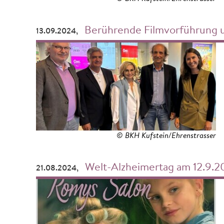
Berührende Filmvorführung und Impulsvortrag anlä
13.09.2024,
© BKH Kufstein/Ehrenstrasser
Welt-Alzheimertag am 12.9.20
21.08.2024,