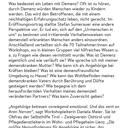
Was bedeutet ein Leben mit Demenz? Oft ist zu hören,
durch Demenz würden Menschen wieder zu Kindern
werden. Das wird den Betroffenen, die mit einem
reichhaltigen Erfahrungsschatz leben, nicht gerecht. Im
Eröffnungsvortrag stellte Stefan Sumerauer eine andere
Perspektive vor. Er lud ein, sich auf den „Urmenschen in
uns“ zu besinnen und irritierende Verhaltensweisen von
demenziell erkrankten Menschen anders einzuordnen.
Anschließend verteilten sich die 70 Teilnehmer:innen auf
Workshops, wo in kleinen Gruppen viel hilfreiches Wissen u.
a. zu Fragen wie diesen vermittelt wurde: Was ist Demenz
eigentlich und wie verläuft sie? Wie spreche ich mit meiner
demenzkranken Mutter? Wie kann ich als Angehörige bei
Kräften bleiben? Was ist eine demenzfreundliche
Umgebung zu Hause? Wie kann das Wohlbefinden meines
demenzkranken Vaters durch Berührung und Düfte
gesteigert werden? Wie begegne ich dem
herausfordernden Verhalten meines demenziell
veränderten Partners? Was kann Zuversicht geben?
„Angehörige betreuen vorwiegend emotional. Und das zerrt an
ihren Nerven“
, sagt Workshopleiterin Daniela Meier. Sie ist
Obfrau der Selbsthilfe Tirol – Zweigverein Osttirol und
Pflegedienstleiterin im Wohn- und Pflegeheim Lienz.
„Die
größte Herausforderung für Angehörige ist sicher, das