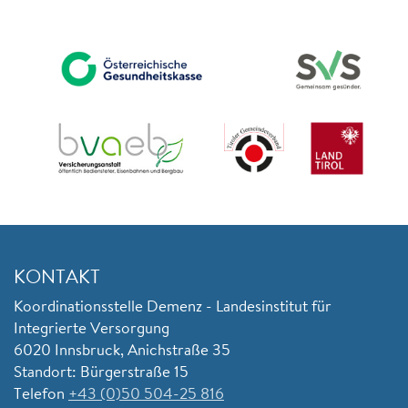
KONTAKT
Koordinationsstelle Demenz - Landesinstitut für
Integrierte Versorgung
6020 Innsbruck, Anichstraße 35
Standort: Bürgerstraße 15
Telefon
+43 (0)50 504-25 816