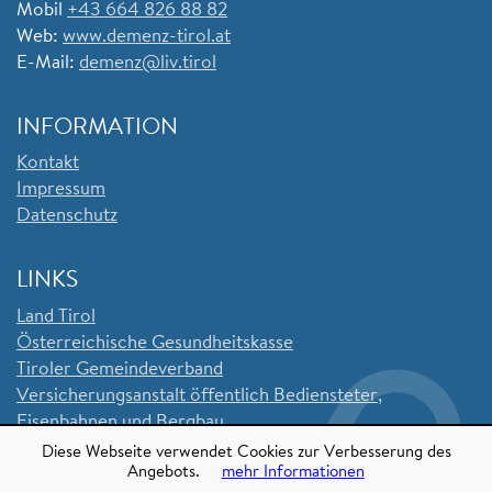
Mobil
+43 664 826 88 82
Web:
www.demenz-tirol.at
E-Mail:
demenz@liv.tirol
INFORMATION
Kontakt
Impressum
Datenschutz
LINKS
Land Tirol
Ö
sterreichische Gesundheitskasse
Tiroler Gemeindeverband
Versicherungsanstalt öffentlich Bediensteter,
Eisenbahnen und Bergbau
Sozialversicherungsanstalt der Selbstständigen
Diese Webseite verwendet Cookies zur Verbesserung des
Angebots.
mehr Informationen