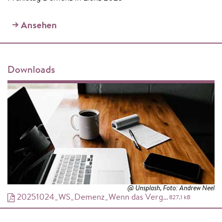
Ansehen
Downloads
@ Unsplash, Foto: Andrew Neel
20251024_WS_Demenz_Wenn das Vergessen den Alltag bestimmt
827,1 kB