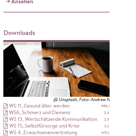
Ansehen
Downloads
@ Unsplash, Foto: Andrew Neel
WS 11_Gesund älter werden
988,3 kB
WS6_Schmerz und Demenz
2,4 MB
WS 13_Wertschätzende Kommunikation
2,3 MB
WS 15_Selbstfürsorge und Krise
2,2 MB
WS 4_Erwachsenenvertretung
415,0 kB