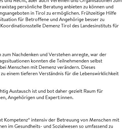
les und Recht, aber auch Vereinen und Organisationen zum
axistag persönliche Beratung anbieten zu können und
gsangeboten in Tirol zu ermöglichen. Frühzeitige Hilfe
 Situation für Betroffene und Angehörige besser zu
Koordinationsstelle Demenz Tirol des Landesinstituts für
nen zum Nachdenken und Verstehen anregte, war der
ltagssituationen konnten die Teilnehmenden selbst
 bei Menschen mit Demenz verändern. Dieses
zu einem tieferen Verständnis für die Lebenswirklichkeit
htig Austausch ist und bot daher gezielt Raum für
n, Angehörigen und Expert:innen.
cht Kompetenz“ intensiv der Betreuung von Menschen mit
:innen im Gesundheits- und Sozialwesen so umfassend zu