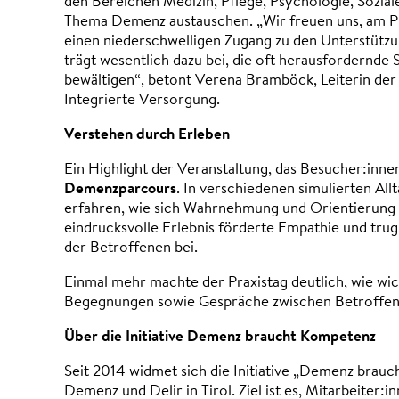
den Bereichen Medizin, Pflege, Psychologie, Sozia
Thema Demenz austauschen. „Wir freuen uns, am Pr
einen niederschwelligen Zugang zu den Unterstützun
trägt wesentlich dazu bei, die oft herausfordernde
bewältigen“, betont Verena Bramböck, Leiterin der 
Integrierte Versorgung.
Verstehen durch Erleben
Ein Highlight der Veranstaltung, das Besucher:in
Demenzparcours
. In verschiedenen simulierten Al
erfahren, wie sich Wahrnehmung und Orientierung
eindrucksvolle Erlebnis förderte Empathie und trug 
der Betroffenen bei.
Einmal mehr machte der Praxistag deutlich, wie wic
Begegnungen sowie Gespräche zwischen Betroffene
Über die Initiative Demenz braucht Kompetenz
Seit 2014 widmet sich die Initiative „Demenz brau
Demenz und Delir in Tirol. Ziel ist es, Mitarbeiter