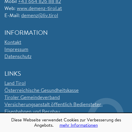
Mobil
+43 664 826 88 82
Web:
www.demenz-tirol.at
E-Mail:
demenz@liv.tirol
INFORMATION
Kontakt
Impressum
Datenschutz
LINKS
Land Tirol
Ö
sterreichische Gesundheitskasse
Tiroler Gemeindeverband
Versicherungsanstalt öffentlich Bediensteter,
Eisenbahnen und Bergbau
Sozialversicherungsanstalt der Selbstständigen
Diese Webseite verwendet Cookies zur Verbesserung des
Angebots.
mehr Informationen