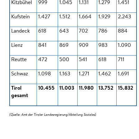
Kitzbühel
999
1.045
1.131
1.279
1.451
Kufstein
1.427
1.512
1.664
1.929
2.243
Landeck
618
643
702
786
884
Lienz
841
869
909
983
1.090
Reutte
472
500
541
618
711
Schwaz
1.098
1.163
1.271
1.462
1.691
Tirol
10.455
11.003
11.980
13.752
15.832
gesamt
(Quelle: Amt der Tiroler Landesregierung/Abteilung Soziales)