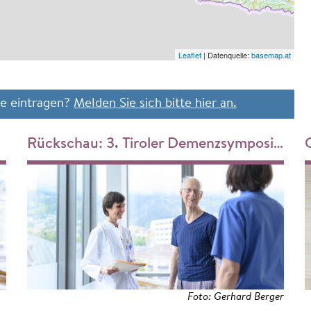
Leaflet
| Datenquelle:
basemap.at
te eintragen?
Melden Sie sich bitte hier an.
Rückschau: 3. Tiroler Demenzsymposium
Foto: Gerhard Berger