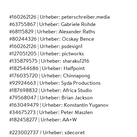
#160262126 | Urheber: peterschreiber.media
#63755867 | Urheber: Gabriele Rohde
#68115829 | Urheber: Alexander Raths
#80244326 | Urheber: Ocskay Bence
#160262126 | Urheber: psdesign1
#127051205 | Urheber: pictworks
#135879575 | Urheber: sharaku1216
#182544686 | Urheber: Halfpoint
#176035720 | Urheber: Chinnapong
#92924663 | Urheber: Syda Productions
#187698832 | Urheber: Africa Studio
#79568047 | Urheber: Brian Jackson
#163049479 | Urheber: Konstantin Yuganov
#34675273 | Urheber: Peter Maszlen
​#182458277 | Urheber: AA+W
#223002737 / Urheber: sdecoret