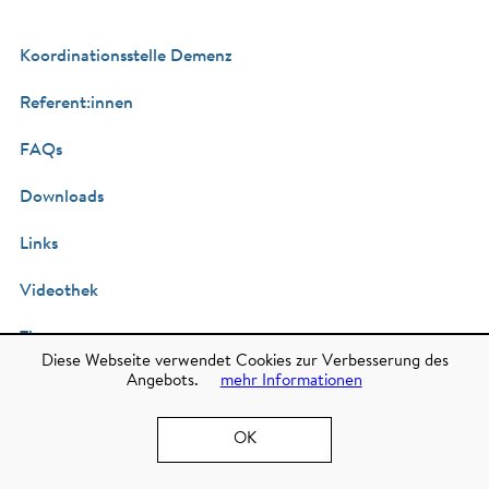
Koordinationsstelle Demenz
Referent:innen
FAQs
Downloads
Links
Videothek
Tipps
Diese Webseite verwendet Cookies zur Verbesserung des
Sicherheit für demenzkranke Personen - Handlungshilfe bei
Angebots.
mehr Informationen
Abgängigkeiten
Gewaltfrei Tirol
OK
Glossar