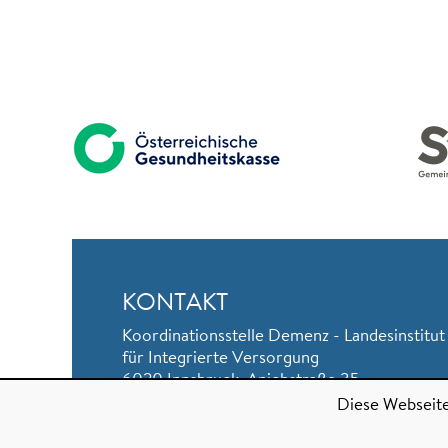
KONTAKT
Koordinationsstelle Demenz - Landesinstitut
für Integrierte Versorgung
6020 Innsbruck, Anichstraße 35
Standort: Bürgerstraße 15
Diese Webseit
Telefon
+43 (0)50 504-25 816
Mobil
+43 664 826 88 82