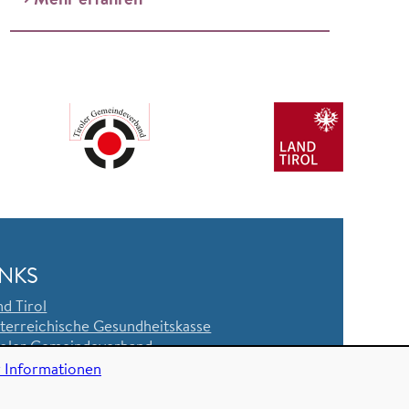
Mehr erfahren
INKS
nd Tirol
sterreichische Gesundheitskasse
roler Gemeindeverband
rsicherungsanstalt öffentlich Bediensteter,
 Informationen
senbahnen und Bergbau
zialversicherungsanstalt der Selbstständigen