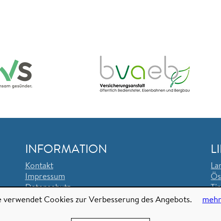
INFORMATION
L
Kontakt
La
Impressum
Ö
Datenschutz
Ti
Ve
e verwendet Cookies zur Verbesserung des Angebots.
mehr
Ei
So