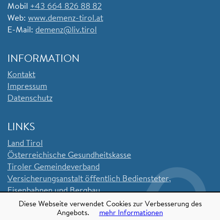
Mobil
+43 664 826 88 82
Web:
www.demenz-tirol.at
E-Mail:
demenz@liv.tirol
INFORMATION
Kontakt
Impressum
Datenschutz
LINKS
Land Tirol
Ö
sterreichische Gesundheitskasse
Tiroler Gemeindeverband
Versicherungsanstalt öffentlich Bediensteter,
Eisenbahnen und Bergbau
Sozialversicherungsanstalt der Selbstständigen
Diese Webseite verwendet Cookies zur Verbesserung des
Angebots.
mehr Informationen