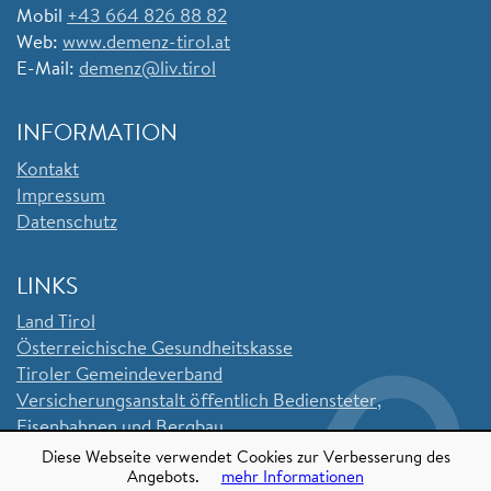
Mobil
+43 664 826 88 82
Web:
www.demenz-tirol.at
E-Mail:
demenz@liv.tirol
INFORMATION
Kontakt
Impressum
Datenschutz
LINKS
Land Tirol
Ö
sterreichische Gesundheitskasse
Tiroler Gemeindeverband
Versicherungsanstalt öffentlich Bediensteter,
Eisenbahnen und Bergbau
Sozialversicherungsanstalt der Selbstständigen
Diese Webseite verwendet Cookies zur Verbesserung des
Angebots.
mehr Informationen