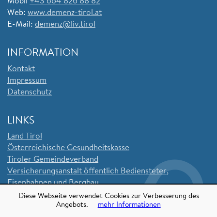
Mobil
+43 664 826 88 82
Web:
www.demenz-tirol.at
E-Mail:
demenz@liv.tirol
INFORMATION
Kontakt
Impressum
Datenschutz
LINKS
Land Tirol
Ö
sterreichische Gesundheitskasse
Tiroler Gemeindeverband
Versicherungsanstalt öffentlich Bediensteter,
Eisenbahnen und Bergbau
Sozialversicherungsanstalt der Selbstständigen
Diese Webseite verwendet Cookies zur Verbesserung des
Angebots.
mehr Informationen