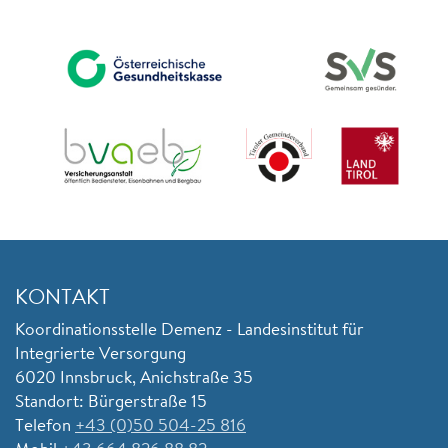
KONTAKT
Koordinationsstelle Demenz - Landesinstitut für
Integrierte Versorgung
6020 Innsbruck, Anichstraße 35
Standort: Bürgerstraße 15
Telefon
+43 (0)50 504-25 816